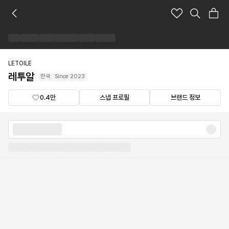
레
투
알
브
랜
드
LETOILE
숍
레투알
한국
Since
2023
0.4만
스냅 프로필
브랜드 정보