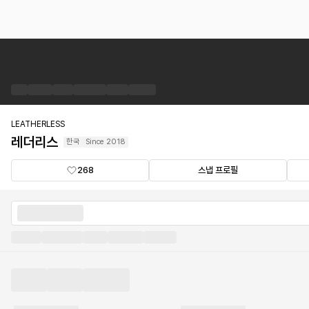
레
더
리
스
브
랜
LEATHERLESS
드
레더리스
한국
Since
2018
숍
268
스냅 프로필