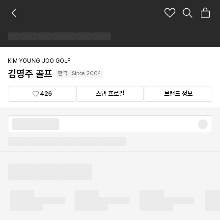
김
영
주
골
프
브
KIM YOUNG JOO GOLF
랜
김영주 골프
한국
Since
2004
드
숍
426
스냅 프로필
브랜드 정보