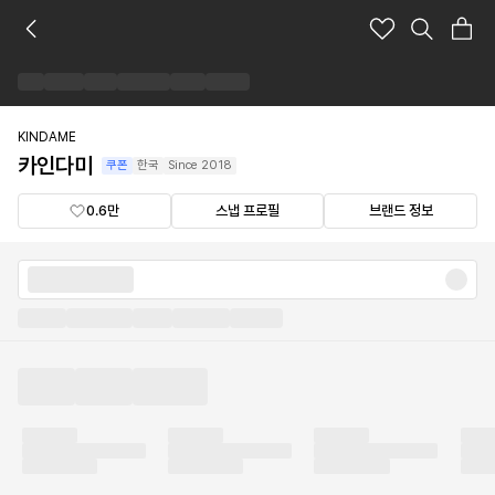
카
인
다
미
브
랜
KINDAME
드
카인다미
쿠폰
한국
Since
2018
숍
0.6만
스냅 프로필
브랜드 정보