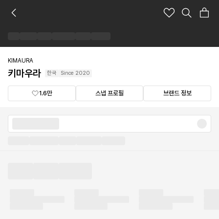
키
마
우
라
브
랜
KIMAURA
드
키마우라
한국
Since
2020
숍
1.6만
스냅 프로필
브랜드 정보