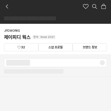
제
이
피
디
웍
스
JPDWORKS
브
제이피디 웍스
한국
Since
2021
랜
드
32
스냅 프로필
브랜드 정보
숍