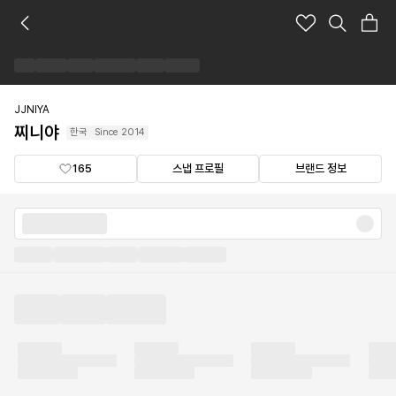
찌
니
야
브
랜
드
JJNIYA
숍
찌니야
한국
Since
2014
165
스냅 프로필
브랜드 정보