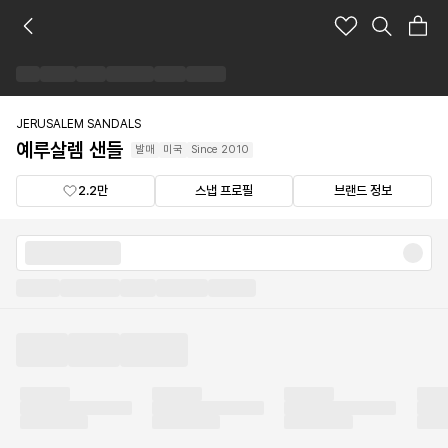
예
루
살
렘
샌
들
JERUSALEM SANDALS
브
예루살렘 샌들
발매
미국
Since
2010
랜
드
2.2만
스냅 프로필
브랜드 정보
숍