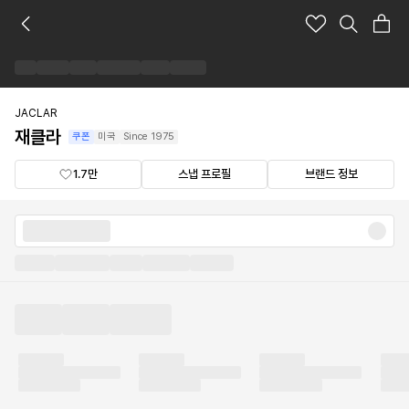
재
클
라
브
랜
드
JACLAR
숍
재클라
쿠폰
미국
Since
1975
1.7만
스냅 프로필
브랜드 정보