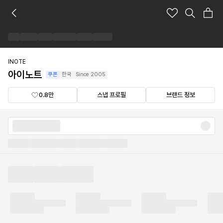
아
이
노
트
브
랜
INOTE
드
아이노트
쿠폰
한국
Since
2005
숍
0.8만
스냅 프로필
브랜드 정보