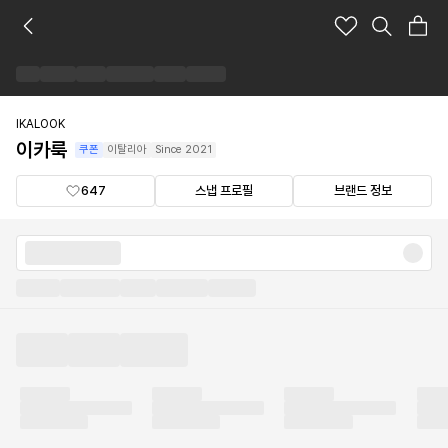
이
카
룩
브
랜
드
IKALOOK
숍
이카룩
쿠폰
이탈리아
Since
2021
647
스냅 프로필
브랜드 정보