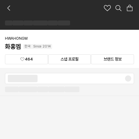
화
홍
엠
브
랜
드
HWAHONGM
숍
화홍엠
한국
Since
2014
464
스냅 프로필
브랜드 정보