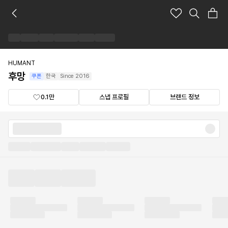
후
망
브
랜
드
숍
HUMANT
후망
쿠폰
한국
Since
2016
0.1만
스냅 프로필
브랜드 정보