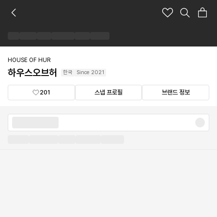
하
우
스
오
브
허
HOUSE OF HUR
브
하우스오브허
한국
Since
2021
랜
드
201
스냅 프로필
브랜드 정보
숍