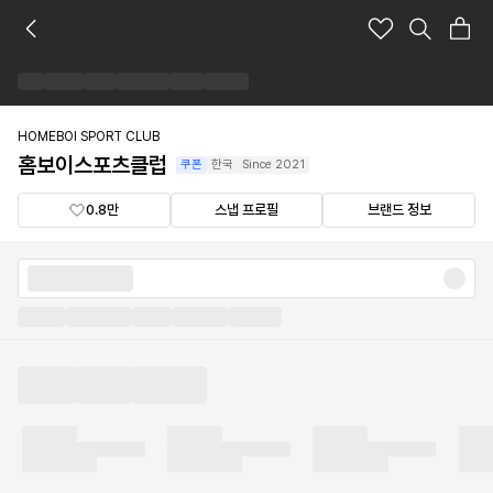
홈
보
이
스
포
츠
HOMEBOI SPORT CLUB
클
홈보이스포츠클럽
쿠폰
한국
Since
2021
럽
브
0.8만
스냅 프로필
브랜드 정보
랜
드
숍