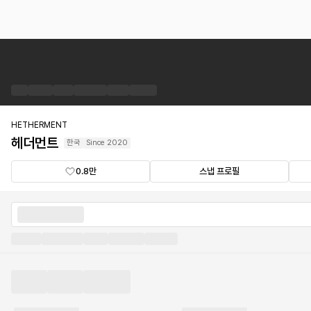
헤
더
먼
트
브
랜
HETHERMENT
드
헤더먼트
한국
Since
2020
숍
0.8만
스냅 프로필