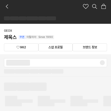
제
옥
스
브
랜
드
GEOX
숍
제옥스
쿠폰
이탈리아
Since
1990
962
스냅 프로필
브랜드 정보