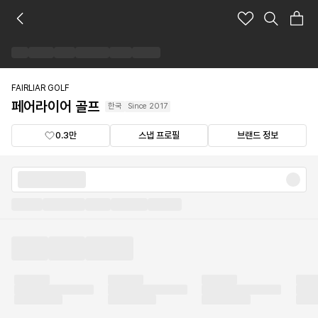
페
어
라
이
어
골
FAIRLIAR GOLF
프
페어라이어 골프
한국
Since
2017
브
랜
0.3만
스냅 프로필
브랜드 정보
드
숍