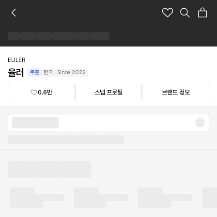
율
러
브
랜
드
숍
EULER
율러
쿠폰
한국
Since
2022
0.6만
스냅 프로필
브랜드 정보