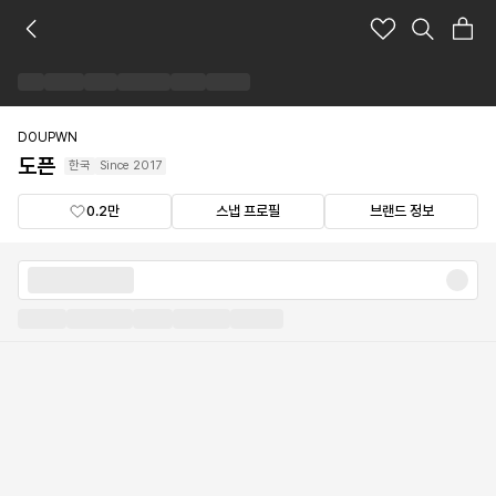
도
픈
브
랜
드
숍
DOUPWN
도픈
한국
Since
2017
0.2만
스냅 프로필
브랜드 정보