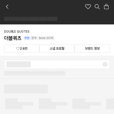
더
블
쿼
츠
브
랜
DOUBLE QUOTES
드
더블쿼츠
쿠폰
한국
Since
2016
숍
2.6만
스냅 프로필
브랜드 정보