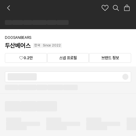
두
산
베
어
스
브
DOOSANBEARS
랜
두산베어스
한국
Since
2022
드
숍
0.2만
스냅 프로필
브랜드 정보