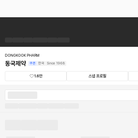
동
국
제
약
브
랜
DONGKOOK PHARM
드
동국제약
쿠폰
한국
Since
1968
숍
1.6만
스냅 프로필