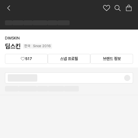
딤
스
킨
브
랜
드
DIMSKIN
숍
딤스킨
한국
Since
2016
517
스냅 프로필
브랜드 정보