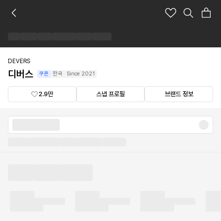
디
버
스
브
랜
드
DEVERS
숍
디버스
쿠폰
한국
Since
2021
2.9만
스냅 프로필
브랜드 정보