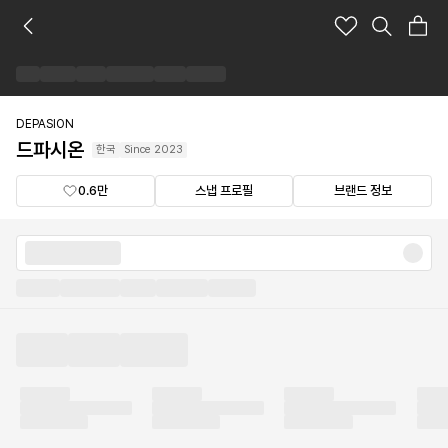
드
파
시
온
브
랜
DEPASION
드
드파시온
한국
Since
2023
숍
0.6만
스냅 프로필
브랜드 정보