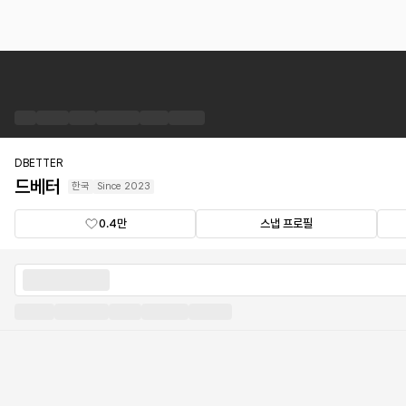
드
베
터
브
랜
드
DBETTER
숍
드베터
한국
Since
2023
0.4만
스냅 프로필