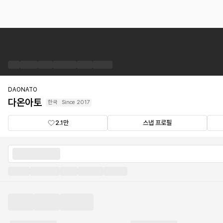
다
온
아
토
브
랜
DAONATO
드
다온아토
한국
Since
2017
숍
2.1만
스냅 프로필