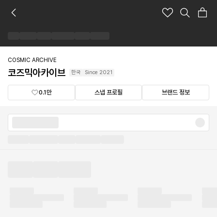
코
즈
믹
아
카
이
COSMIC ARCHIVE
브
코즈믹아카이브
한국
Since
2021
브
랜
0.1만
스냅 프로필
브랜드 정보
드
숍