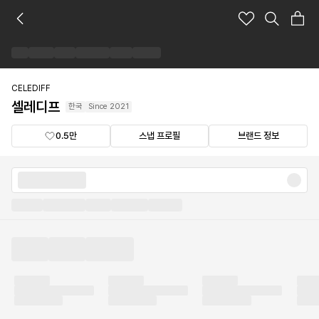
셀
레
디
프
브
랜
CELEDIFF
드
셀레디프
한국
Since
2021
숍
0.5만
스냅 프로필
브랜드 정보