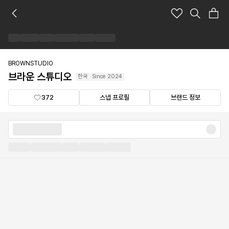
브
라
운
스
튜
디
BROWNSTUDIO
오
브라운 스튜디오
한국
Since
2024
브
랜
372
스냅 프로필
브랜드 정보
드
숍