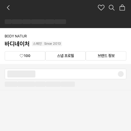
바
디
네
이
처
브
BODY NATUR
랜
바디네이처
스페인
Since
2013
드
숍
100
스냅 프로필
브랜드 정보