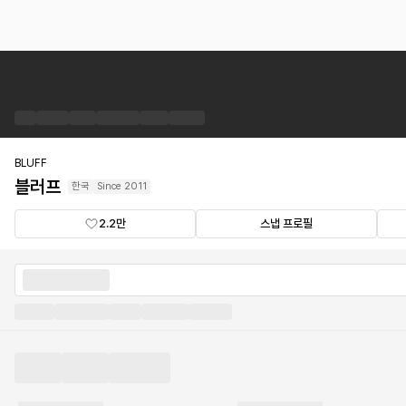
블
러
프
브
랜
드
BLUFF
숍
블러프
한국
Since
2011
2.2만
스냅 프로필