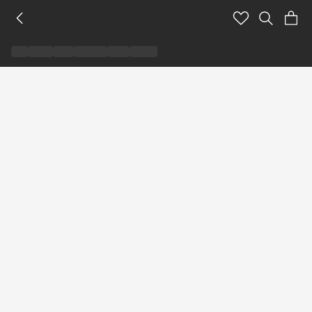
베
러
댄
88
브
랜
드
숍