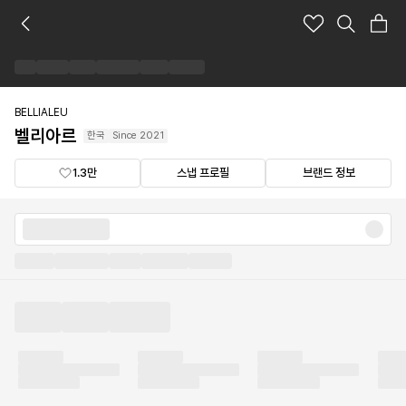
벨
리
아
르
브
랜
BELLIALEU
드
벨리아르
한국
Since
2021
숍
1.3만
스냅 프로필
브랜드 정보