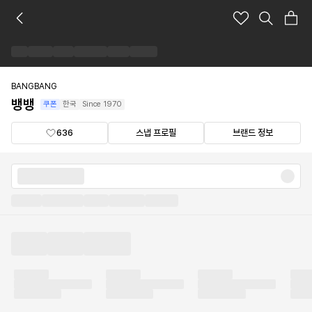
뱅
뱅
브
랜
드
숍
BANGBANG
뱅뱅
쿠폰
한국
Since
1970
636
스냅 프로필
브랜드 정보