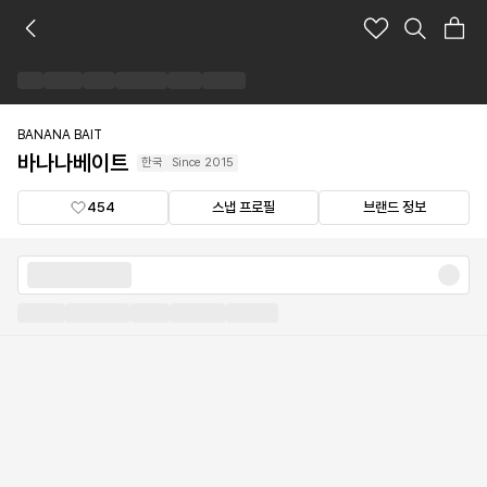
바
나
나
베
이
트
BANANA BAIT
브
바나나베이트
한국
Since
2015
랜
드
454
스냅 프로필
브랜드 정보
숍