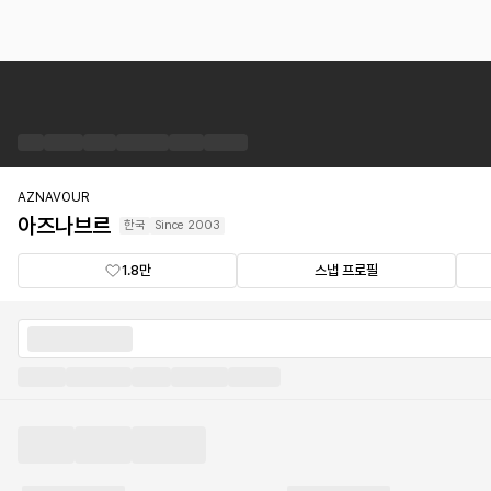
아
즈
나
브
르
브
AZNAVOUR
랜
아즈나브르
한국
Since
2003
드
숍
1.8만
스냅 프로필