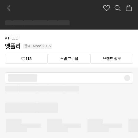
앳
플
리
브
랜
드
ATFLEE
숍
앳플리
한국
Since
2018
113
스냅 프로필
브랜드 정보