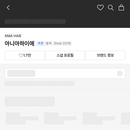
아
니
아
하
이
에
ANIA HAIE
브
아니아하이에
쿠폰
영국
Since
2018
랜
드
1.7만
스냅 프로필
브랜드 정보
숍