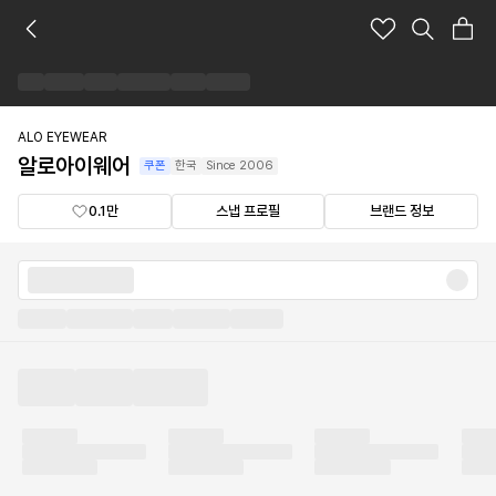
알
로
아
이
웨
어
ALO EYEWEAR
브
알로아이웨어
쿠폰
한국
Since
2006
랜
드
0.1만
스냅 프로필
브랜드 정보
숍