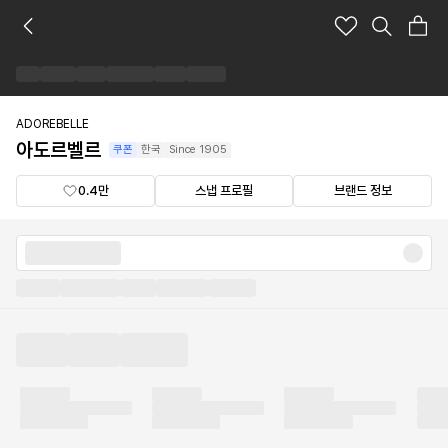
아
도
르
벨
르
브
ADOREBELLE
랜
아도르벨르
쿠폰
한국
Since
1905
드
숍
0.4만
스냅 프로필
브랜드 정보