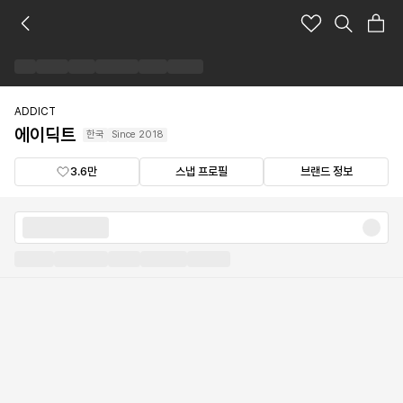
에
이
딕
트
브
랜
ADDICT
드
에이딕트
한국
Since
2018
숍
3.6만
스냅 프로필
브랜드 정보